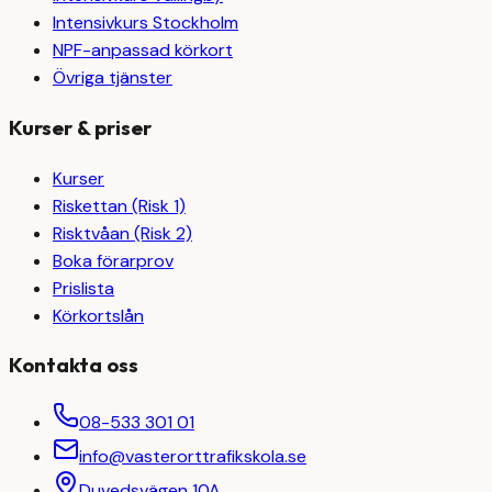
Intensivkurs Stockholm
NPF-anpassad körkort
Övriga tjänster
Kurser & priser
Kurser
Riskettan (Risk 1)
Risktvåan (Risk 2)
Boka förarprov
Prislista
Körkortslån
Kontakta oss
08-533 301 01
info@vasterorttrafikskola.se
Duvedsvägen 10A