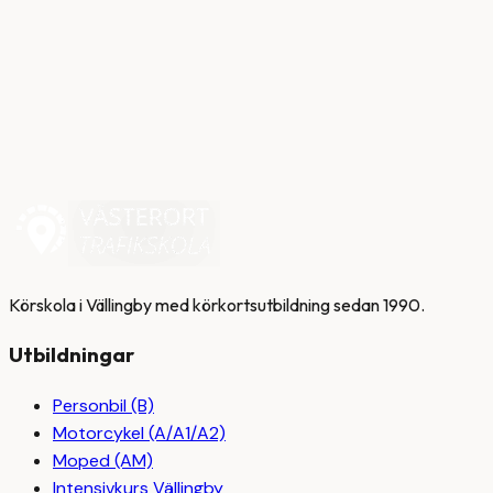
Utbildning
Synkrav och hälsokrav för körkort 2026 – vad
du behöver veta
20 juli 2026
Körskola i Vällingby med körkortsutbildning sedan 1990.
Utbildningar
Personbil (B)
Motorcykel (A/A1/A2)
Moped (AM)
Intensivkurs Vällingby