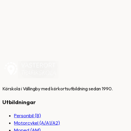
Utbildning
Synkrav och hälsokrav för körkort 2026 – vad
du behöver veta
20 juli 2026
Körskola i Vällingby med körkortsutbildning sedan 1990.
Utbildningar
Personbil (B)
Motorcykel (A/A1/A2)
Moped (AM)