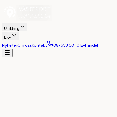
Utbildning
Elev
Nyheter
Om oss
Kontakt
08-533 301 01
E-handel